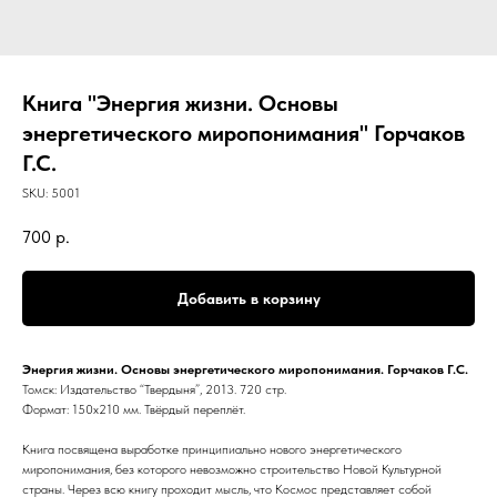
Книга "Энергия жизни. Основы
энергетического миропонимания" Горчаков
Г.С.
SKU:
5001
700
р.
Добавить в корзину
Энергия жизни. Основы энергетического миропонимания. Горчаков Г.С.
Томск: Издательство “Твердыня”, 2013. 720 стр.
Формат: 150х210 мм. Твёрдый переплёт.
Книга посвящена выработке принципиально нового энергетического
миропонимания, без которого невозможно строительство Новой Культурной
страны. Через всю книгу проходит мысль, что Космос представляет собой