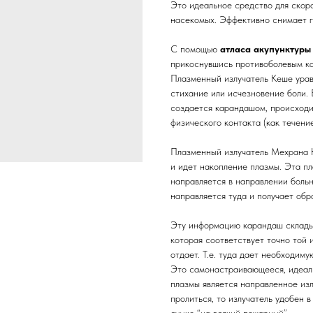
Это идеальное средство для скоро
насекомых. Эффективно снимает г
С помощью
атласа акупунктуры
прикоснувшись противоболевым ка
Плазменный излучатель Кеше урав
стихание или исчезновение боли.
создается карандашом, происходи
физического контакта (как течени
Плазменный излучатель Мехрана К
и идет накопление плазмы. Эта п
направляется в направлении боль
направляется туда и получает об
Эту информацию карандаш складыв
которая соответствует точно той 
отдает. Т.е. туда дает необходим
Это самонастраивающееся, идеал
плазмы является направленное из
пролиться, то излучатель удобен в