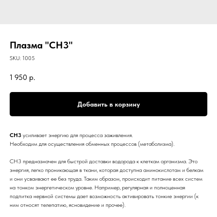
Плазма "CH3"
SKU:
1005
1 950
р.
Добавить в корзину
CH3
усиливает энергию для процесса заживления.
Необходим для осуществления обменных процессов (метаболизма).
СН3 предназначен для быстрой доставки водорода к клеткам организма. Это
энергия, легко проникающая в ткани, которая доступна аминокислотам и белкам
и они усваивают ее без труда. Таким образом, происходит питание всех систем
на тонком энергетическом уровне. Например, регулярная и полноценная
подпитка нервной системы дает возможность активировать тонкие энергии (к
ним относят телепатию, ясновидение и прочее).